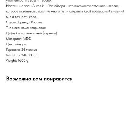
утонченности в ваш интерьер.
Настенные часы Ангел Ин Лав
Айвори - это высококачественное изделие,
которое останется с вами на много лет и сохранит свой прекрасный внешний
вид и точность хода.
Страна Бренда: Россия
Тип механизма: кварцевые
Циферблат: аналоговый (стрелки)
Материал: МДФ
Цвет: айвори
Гарантия: 24 месяца
lwh: 500x260x80 mm
Weight: 1600 g
Возможно вам понравится