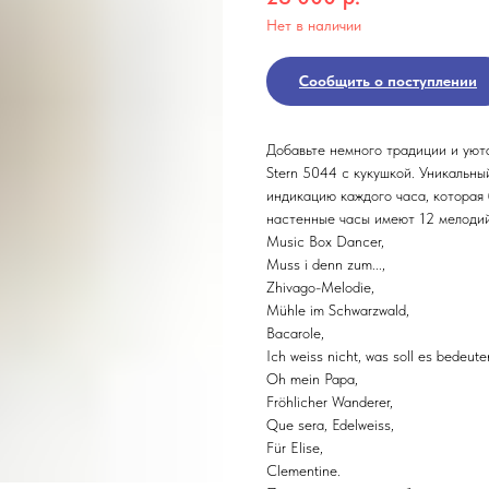
Нет в наличии
Сообщить о поступлении
Добавьте немного традиции и уют
Stern 5044 с кукушкой. Уникальн
индикацию каждого часа, которая 
настенные часы имеют 12 мелодий
Music Box Dancer,
Muss i denn zum...,
Zhivago-Melodie,
Mühle im Schwarzwald,
Bacarole,
Ich weiss nicht, was soll es bedeute
Oh mein Papa,
Fröhlicher Wanderer,
Que sera, Edelweiss,
Für Elise,
Clementine.