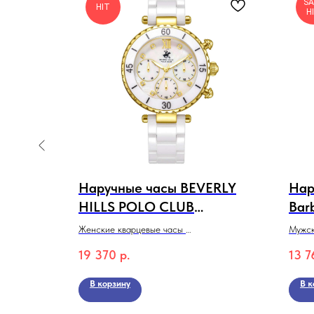
SA
HIT
H
МИЧ
Наручные часы BEVERLY
Нар
HILLS POLO CLUB
Bar
BP3774X.120
SB.
-7 марки
Женские кварцевые часы
Мужск
BEVERLY HILLS POLO CLUB BP3774X.120
Santa
19 370
р.
13 7
Коллекция Ceramic
SB.1.
Колле
В корзину
В к