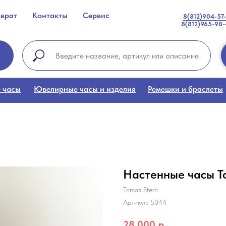
зврат
Контакты
Сервис
8(812)904-57
8(812)965-98
 часы
Ювелирные часы и изделия
Ремешки и браслеты
Настенные часы T
Tomas Stern
Артикул:
5044
28 000
р.