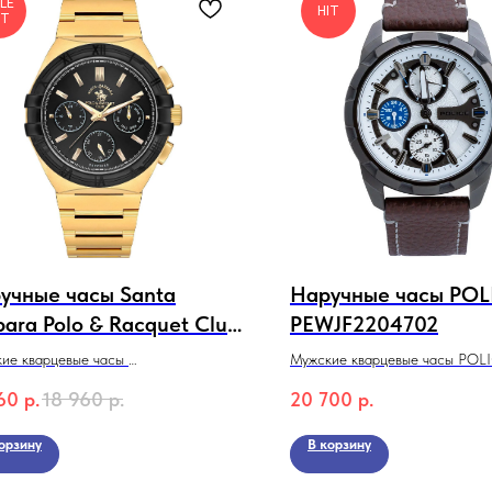
LE
HIT
IT
учные часы Santa
Наручные часы POL
bara Polo & Racquet Club
PEWJF2204702
1.10548-5
ие кварцевые часы
Мужские кварцевые часы POL
 Barbara Polo & Racquet Club
PEWJF2204702
60
р.
18 960
р.
20 700
р.
10548-5
кция Luxury
орзину
В корзину