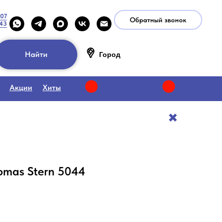
-07
Обратный звонок
-43
Найти
Город
Акции
Хиты
✖️
omas Stern 5044