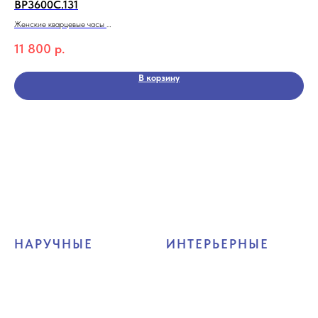
BP3600C.131
SB
Женские кварцевые часы
Муж
BEVERLY HILLS POLO CLUB BP3600C.131
San
11 800
р.
12
Коллекция Best seller ladies
Кол
В корзину
НАРУЧНЫЕ
ИНТЕРЬЕРНЫЕ