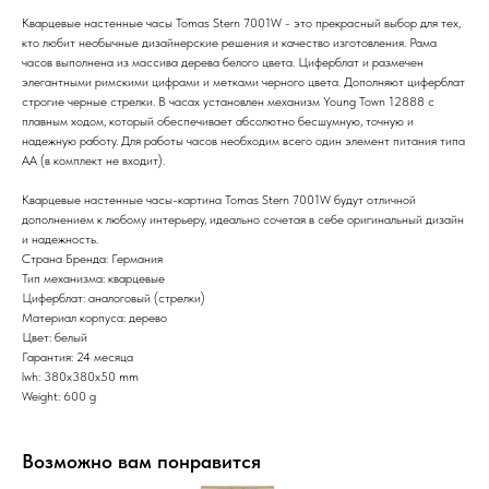
Кварцевые настенные часы Tomas Stern 7001W - это прекрасный выбор для тех,
кто любит необычные дизайнерские решения и качество изготовления. Рама
часов выполнена из массива дерева белого цвета. Циферблат и размечен
элегантными римскими цифрами и метками черного цвета. Дополняют циферблат
строгие черные стрелки. В часах установлен механизм Young Town 12888 с
плавным ходом, который обеспечивает абсолютно бесшумную, точную и
надежную работу. Для работы часов необходим всего один элемент питания типа
АА (в комплект не входит).
Кварцевые настенные часы-картина Tomas Stern 7001W будут отличной
дополнением к любому интерьеру, идеально сочетая в себе оригинальный дизайн
и надежность.
Страна Бренда: Германия
Тип механизма: кварцевые
Циферблат: аналоговый (стрелки)
Материал корпуса: дерево
Цвет: белый
Гарантия: 24 месяца
lwh: 380x380x50 mm
Weight: 600 g
Возможно вам понравится