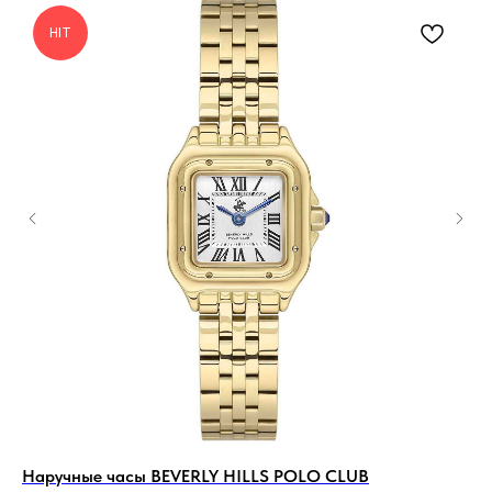
HIT
Наручные часы BEVERLY HILLS POLO CLUB
На