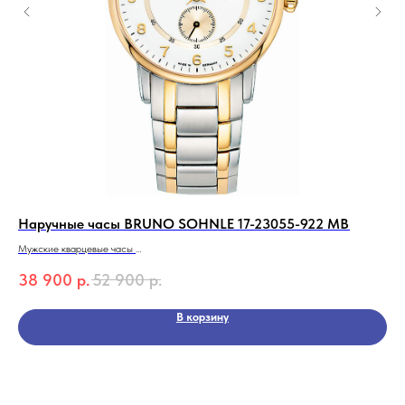
Наручные часы BRUNO SOHNLE 17-23055-922 MB
На
Мужские кварцевые часы
Жен
BRUNO SOHNLE 17-23055-922 MB
цир
38 900
р.
52 900
р.
8 
Коллекция Atrium
В корзину