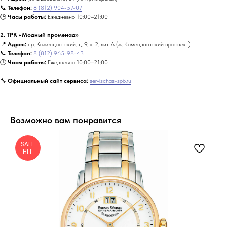
📞
Телефон:
8 (812) 904-57-07
🕒
Часы работы:
Ежедневно 10:00–21:00
2. ТРК «Модный променад»
📍
Адрес:
пр. Комендантский, д. 9, к. 2, лит. А (м. Комендантский проспект)
📞
Телефон:
8 (812) 965-98-43
🕒
Часы работы:
Ежедневно 10:00–21:00
🔧
Официальный сайт сервиса:
servischas-spb.ru
Возможно вам понравится
SALE
HIT