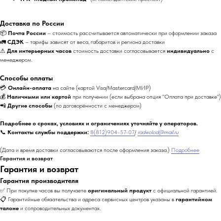
Доставка по России
📦
Почта России
– стоимость рассчитывается автоматически при оформлении заказа
🚛
СДЭК
– тарифы зависят от веса, габаритов и региона доставки
⚠
Для интерьерных часов
стоимость доставки согласовывается
индивидуально
с
менеджером.
Способы оплаты
💳
Онлайн-оплата
на сайте (картой Visa/Mastercard/МИР)
💰
Наличными или картой
при получении (если выбрана опция "Оплата при доставке")
📲
Другие способы
(по договорённости с менеджером)
Подробнее о сроках, условиях и ограничениях уточняйте у операторов.
📞
Контакты службы поддержки:
8(812)904-57-07
/
radwolod@mail.ru
(Дата и время доставки согласовываются после оформления заказа.)
Подробнее
Гарантия и возврат
Гарантия и возврат
Гарантия производителя
✅ При покупке часов вы получаете
оригинальный продукт
с официальной гарантией.
📋 Гарантийные обязательства и адреса сервисных центров указаны в
гарантийном
талоне
и сопроводительных документах.