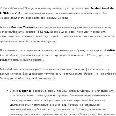
Угличский Часовой Завод параллельно развивает три торговые марки:
Mikhail Moskvin
,
LINCOR
и
УЧЗ
, каждая из которых имеет свои отличительные особенности, чтобы
каждый покупатель смог найти свои идеальные часы.
Бренд
«Михаил Москвин»
известен производством наручных часов и имеет долгую
историю, берущую начало в 1882 году. Бренд был основан Михаилом Москвиным,
известным московским часовщиком, который оттачивал свое мастерство в Австрии и со
временем открыл собственную мастерскую.
В это время стали популярны напольные и настенные часы бренда с маркировкой
«ММ»
.
Сегодня бренд продолжает поддерживать традиции, заложенные в 19 веке, при этом
внедряя современные технологии.
Mikhail Moskvin специализируется на производстве качественных, функциональных и
доступных часов. Бренд завоевал популярность не только внутри России, но и за рубежом
благодаря своей экспортной деятельности.
Линия
Elegance
: роскошь с часами премиум-класса, тщательно изготовленными
с использованием только лучших материалов. Гипоаллергенная нержавеющая
сталь, керамика и лейкосапфир с антибликовым покрытием обеспечивают
долговечность и потрясающий внешний вид. Ремешки из натуральной
итальянской кожи добавляют нотку изысканности. Эти часы, оснащенные
механизмами известных производителей из Японии и Швейцарии, обеспечивают