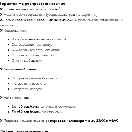
Гарантия НЕ распространяется на:
❌ Замену элемента питания (батарейки)
❌ Механические повреждения (удары, сколы, трещины, царапины)
❌ Часы с
несанкционированным вскрытием
или ремонтом вне авторизованных
сервисов
❌ Повреждения от:
Воды (если не заявлена водозащита)
Экстремальных температур
Химических веществ, насекомых
Статического электричества
Стихийных бедствий
❌
Естественный износ
:
Истирание ремешка/браслета
Потускнение позолоты
Потертости корпуса
❌ Неточность хода:
До
±30 сек./сутки
для механических часов
До
±30 сек./месяц
для кварцевых
❌ Повреждения механизма из-за
перевода календаря между 23:00 и 04:00
Дополнительные условия