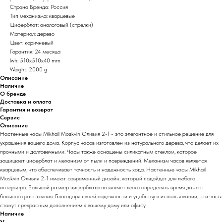
Страна Бренда: Россия
Тип механизма: кварцевые
Циферблат: аналоговый (стрелки)
Материал: дерево
Цвет: коричневый
Гарантия: 24 месяца
lwh: 510x510x40 mm
Weight: 2000 g
Описание
Наличие
О бренде
Доставка и оплата
Гарантия и возврат
Сервис
Описание
Настенные часы Mikhail Moskvin Оливия 2-1 - это элегантное и стильное решение для
украшения вашего дома. Корпус часов изготовлен из натурального дерева, что делает их
прочными и долговечными. Часы также оснащены силикатным стеклом, которое
защищает циферблат и механизм от пыли и повреждений. Механизм часов является
кварцевым, что обеспечивает точность и надежность хода. Настенные часы Mikhail
Moskvin Оливия 2-1 имеют современный дизайн, который подойдет для любого
интерьера. Большой размер циферблата позволяет легко определять время даже с
большого расстояния. Благодаря своей надежности и удобству в использовании, эти часы
станут прекрасным дополнением к вашему дому или офису.
Наличие