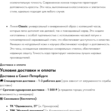
исключительную точность. Современное ионное покрытие гарантирует
долговечность красоты. Эти часы, выполненные в классическом и элегантном
стиле, идеально подходят для любого случая.
Линия
Classic
: универсальный и вневременной образ с коллекцией часов,
которые легко дополнят как деловой, так и повседневный наряд. Эти модели
изготовлены с особой тщательностью с использованием часовой латуни и
гипоаллергенной нержавеющей стали, что обеспечивает доступность и качество.
Ремешки из натуральной кожи и каучука обеспечивают комфорт и долговечность.
Эти часы, оснащенные закаленным минеральным стеклом, обеспечивают
надежную защиту. Точность хода гарантируют механизмы лучших мировых
производителей.
Доставка и оплата
Условия доставки и оплаты
Доставка в Санкт-Петербурге
🚚
Стандартная доставка
–
1-3 рабочих дня
(срок зависит от загруженности службы
доставки)
⚡
Срочная курьерская доставка
–
1 500 ₽
(в пределах города, уточняйте
возможность у менеджера)
🏪
Самовывоз (бесплатно):
ТК "Одоевского, 31"
(м. Приморская)
ТРК "Модный променад"
(м. Комендантский проспект)