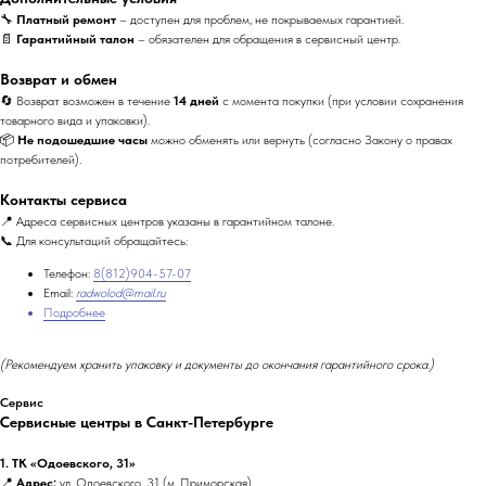
🔧
Платный ремонт
– доступен для проблем, не покрываемых гарантией.
📄
Гарантийный талон
– обязателен для обращения в сервисный центр.
Возврат и обмен
🔄 Возврат возможен в течение
14 дней
с момента покупки (при условии сохранения
товарного вида и упаковки).
📦
Не подошедшие часы
можно обменять или вернуть (согласно Закону о правах
потребителей).
Контакты сервиса
📍 Адреса сервисных центров указаны в гарантийном талоне.
📞 Для консультаций обращайтесь:
Телефон:
8(812)904-57-07
Email:
radwolod@mail.ru
Подробнее
(Рекомендуем хранить упаковку и документы до окончания гарантийного срока.)
Сервис
Сервисные центры в Санкт-Петербурге
1. ТК «Одоевского, 31»
📍
Адрес:
ул. Одоевского, 31 (м. Приморская)