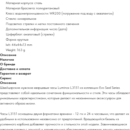
Материал корпуса: сталь
Материал браслета: полиуретановый
Класс водонепроницаемости: WR200 (погружение под воду с аквалангом)
Стекло: минеральное
Подсветка: стрелки и метки постоянного свечения
Дополнительная информация: число (дата)
Циферблат: аналоговый (стрелки)
Форма: круглые
lwh: 44x44x13 mm
Weight: 163 g
Описание
Наличие
О бренде
Доставка и оплата
Гарантия и возврат
Сервис
Описание
Швейцарские мужские кварцевые часы Luminox L3151 из коллекции Evo Seal Series
представляют собой идеальное сочетание функциональности и стиля. Эти часы обладают
уникальными характеристиками, которые делают их незаменимым аксессуаром для
активного образа жизни.
Часы L3151 оснащены двумя форматами времени - 12-ти и 24-х часовыми, что делает их
удобными в использовании независимо от предпочтений. Вращающийся безель из
усиленного карбона добавляет прочности и стильности этой модели. Завинчивающиеся
заводная головка с защитой и задняя крышка обеспечивают надежную защиту механизма