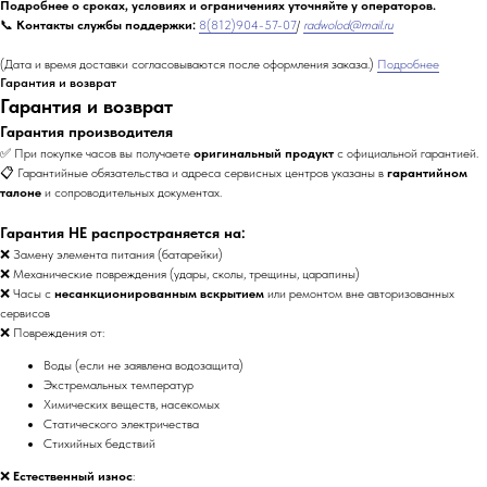
Подробнее о сроках, условиях и ограничениях уточняйте у операторов.
📞
Контакты службы поддержки:
8(812)904-57-07
/
radwolod@mail.ru
(Дата и время доставки согласовываются после оформления заказа.)
Подробнее
Гарантия и возврат
Гарантия и возврат
Гарантия производителя
✅ При покупке часов вы получаете
оригинальный продукт
с официальной гарантией.
📋 Гарантийные обязательства и адреса сервисных центров указаны в
гарантийном
талоне
и сопроводительных документах.
Гарантия НЕ распространяется на:
❌ Замену элемента питания (батарейки)
❌ Механические повреждения (удары, сколы, трещины, царапины)
❌ Часы с
несанкционированным вскрытием
или ремонтом вне авторизованных
сервисов
❌ Повреждения от:
Воды (если не заявлена водозащита)
Экстремальных температур
Химических веществ, насекомых
Статического электричества
Стихийных бедствий
❌
Естественный износ
: