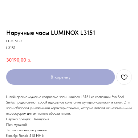
Наручные часы LUMINOX L3151
LUMINOX
L3151
30190,00
р.
В корзину
Швейцарские мужские кварцевые часы Luminox L3151 из коллекции Evo Seal
Series представляют собой идеальное сочетание функциональности и стиля. Эти
часы обладают уникальными характеристиками, которые делают их незаменимым
аксессуаром для активного образа жизни.
Страна Бренда: Швейцария
Пол: мужской
Тип механизма: кварцевые
Калибр: Ronda 515 HH6