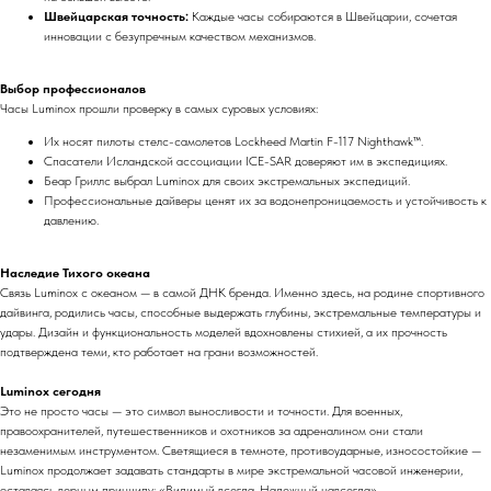
Швейцарская точность:
Каждые часы собираются в Швейцарии, сочетая
инновации с безупречным качеством механизмов.
Выбор профессионалов
Часы Luminox прошли проверку в самых суровых условиях:
Их носят пилоты стелс-самолетов Lockheed Martin F-117 Nighthawk™.
Спасатели Исландской ассоциации ICE-SAR доверяют им в экспедициях.
Беар Гриллс выбрал Luminox для своих экстремальных экспедиций.
Профессиональные дайверы ценят их за водонепроницаемость и устойчивость к
давлению.
Наследие Тихого океана
Связь Luminox с океаном — в самой ДНК бренда. Именно здесь, на родине спортивного
дайвинга, родились часы, способные выдержать глубины, экстремальные температуры и
удары. Дизайн и функциональность моделей вдохновлены стихией, а их прочность
подтверждена теми, кто работает на грани возможностей.
Luminox сегодня
Это не просто часы — это символ выносливости и точности. Для военных,
правоохранителей, путешественников и охотников за адреналином они стали
незаменимым инструментом. Светящиеся в темноте, противоударные, износостойкие —
Luminox продолжает задавать стандарты в мире экстремальной часовой инженерии,
оставаясь верным принципу: «Видимый всегда. Надежный навсегда».