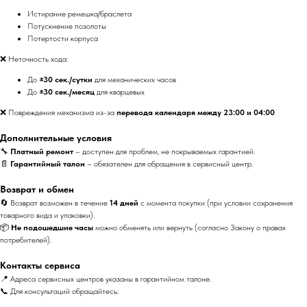
Истирание ремешка/браслета
Потускнение позолоты
Потертости корпуса
❌ Неточность хода:
До
±30 сек./сутки
для механических часов
До
±30 сек./месяц
для кварцевых
❌ Повреждения механизма из-за
перевода календаря между 23:00 и 04:00
Дополнительные условия
🔧
Платный ремонт
– доступен для проблем, не покрываемых гарантией.
📄
Гарантийный талон
– обязателен для обращения в сервисный центр.
Возврат и обмен
🔄 Возврат возможен в течение
14 дней
с момента покупки (при условии сохранения
товарного вида и упаковки).
📦
Не подошедшие часы
можно обменять или вернуть (согласно Закону о правах
потребителей).
Контакты сервиса
📍 Адреса сервисных центров указаны в гарантийном талоне.
📞 Для консультаций обращайтесь: