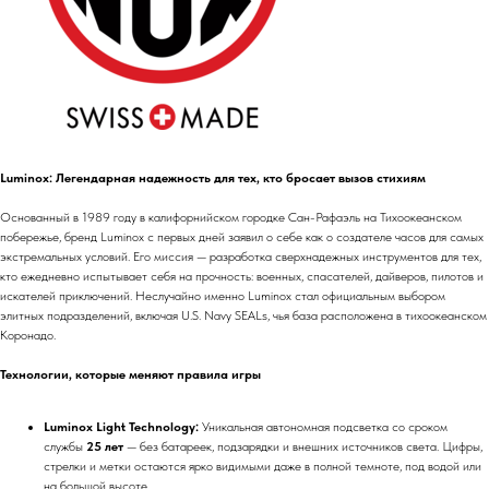
Luminox: Легендарная надежность для тех, кто бросает вызов стихиям
Основанный в 1989 году в калифорнийском городке Сан-Рафаэль на Тихоокеанском
побережье, бренд Luminox с первых дней заявил о себе как о создателе часов для самых
экстремальных условий. Его миссия — разработка сверхнадежных инструментов для тех,
кто ежедневно испытывает себя на прочность: военных, спасателей, дайверов, пилотов и
искателей приключений. Неслучайно именно Luminox стал официальным выбором
элитных подразделений, включая U.S. Navy SEALs, чья база расположена в тихоокеанском
Коронадо.
Технологии, которые меняют правила игры
Luminox Light Technology:
Уникальная автономная подсветка со сроком
службы
25 лет
— без батареек, подзарядки и внешних источников света. Цифры,
стрелки и метки остаются ярко видимыми даже в полной темноте, под водой или
на большой высоте.