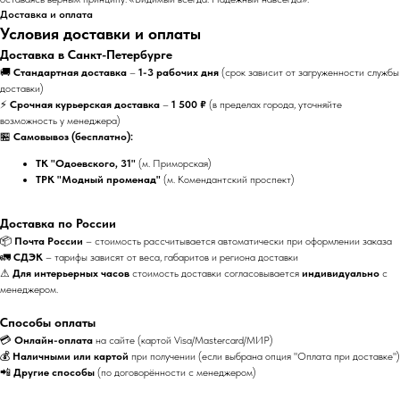
Доставка и оплата
Условия доставки и оплаты
Доставка в Санкт-Петербурге
🚚
Стандартная доставка
–
1-3 рабочих дня
(срок зависит от загруженности службы
доставки)
⚡
Срочная курьерская доставка
–
1 500 ₽
(в пределах города, уточняйте
возможность у менеджера)
🏪
Самовывоз (бесплатно):
ТК "Одоевского, 31"
(м. Приморская)
ТРК "Модный променад"
(м. Комендантский проспект)
Доставка по России
📦
Почта России
– стоимость рассчитывается автоматически при оформлении заказа
🚛
СДЭК
– тарифы зависят от веса, габаритов и региона доставки
⚠
Для интерьерных часов
стоимость доставки согласовывается
индивидуально
с
менеджером.
Способы оплаты
💳
Онлайн-оплата
на сайте (картой Visa/Mastercard/МИР)
💰
Наличными или картой
при получении (если выбрана опция "Оплата при доставке")
📲
Другие способы
(по договорённости с менеджером)