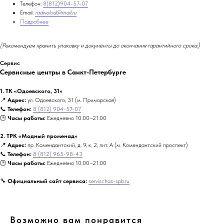
Телефон:
8(812)904-57-07
Email:
radwolod@mail.ru
Подробнее
(Рекомендуем хранить упаковку и документы до окончания гарантийного срока.)
Сервис
Сервисные центры в Санкт-Петербурге
1. ТК «Одоевского, 31»
📍
Адрес:
ул. Одоевского, 31 (м. Приморская)
📞
Телефон:
8 (812) 904-57-07
🕒
Часы работы:
Ежедневно 10:00–21:00
2. ТРК «Модный променад»
📍
Адрес:
пр. Комендантский, д. 9, к. 2, лит. А (м. Комендантский проспект)
📞
Телефон:
8 (812) 965-98-43
🕒
Часы работы:
Ежедневно 10:00–21:00
🔧
Официальный сайт сервиса:
servischas-spb.ru
Возможно вам понравится