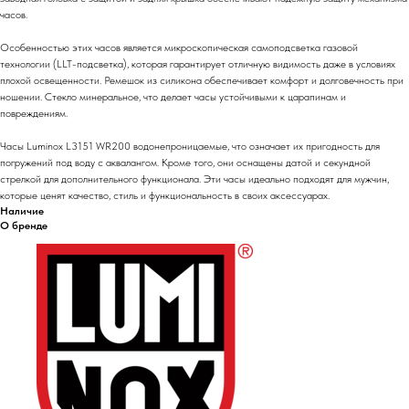
часов.
Особенностью этих часов является микроскопическая самоподсветка газовой
технологии (LLT-подсветка), которая гарантирует отличную видимость даже в условиях
плохой освещенности. Ремешок из силикона обеспечивает комфорт и долговечность при
ношении. Стекло минеральное, что делает часы устойчивыми к царапинам и
повреждениям.
Часы Luminox L3151 WR200 водонепроницаемые, что означает их пригодность для
погружений под воду с аквалангом. Кроме того, они оснащены датой и секундной
стрелкой для дополнительного функционала. Эти часы идеально подходят для мужчин,
которые ценят качество, стиль и функциональность в своих аксессуарах.
Наличие
О бренде