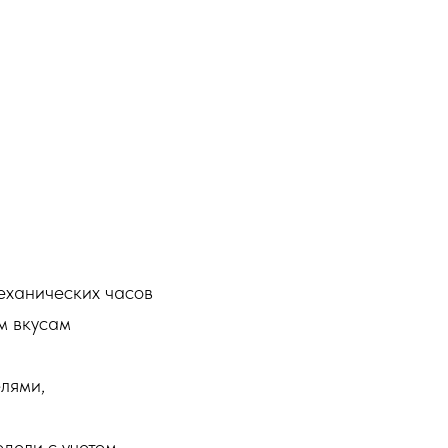
еханических часов
м вкусам
лями,
дели с учетом