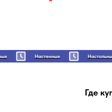
е
Настенные
Настольные
Где ку