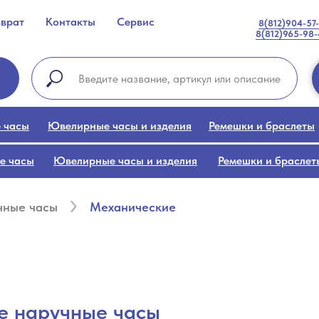
зврат
Контакты
Сервис
8(812)904-57
8(812)965-98
 часы
Ювелирные часы и изделия
Ремешки и браслеты
е часы
Ювелирные часы и изделия
Ремешки и браслет
чные часы
Механические
е наручные часы