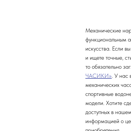
Механические нар
функциональным а
искусства. Если в
и ищете точные, с
то обязательно за
ЧАСИКИ»
. У нас
механических часо
спортивные водон
модели. Хотите сд
доступных в наше
информацией о це
приобретения.