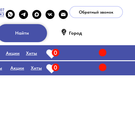
-07
Обратный звонок
-43
Найти
Город
0
Акции
Хиты
0
ы
Акции
Хиты